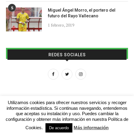
5
Miguel Ángel Morro, el portero del
futuro del Rayo Vallecano
1 febrero, 2019
REDES SOCIALES
Utilizamos cookies para ofrecer nuestros servicios y recoger
información estadística. Si continuas navegando, entendemos
que aceptas su instalación y uso. Puedes cambiar la
Aviso legal
Contacto
Colabora con nosotros
configuración y obtener más información en nuestra Política de
Cookies.
Más información
© 2016 - futboljuvenil.es
De acuerdo