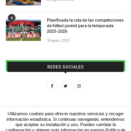
5
Planificada la ruta de las competiciones
de fútbol juvenil para la temporada
2025-2026
30 junio, 2025
REDES SOCIALES
Utilizamos cookies para ofrecer nuestros servicios y recoger
información estadística. Si continuas navegando, entendemos
que aceptas su instalación y uso. Puedes cambiar la
Aviso legal
Contacto
Colabora con nosotros
configuración y obtener más información en nuestra Política de