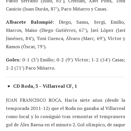
Pablo Serrano (Julio, 65’), Cristian, Xavi Pons, Toni
Canicio (Juan Durán, 87’), Paco Miñarro y Casas.
Albacete Balompié:
Diego, Samu, Sergi, Emilio,
Marcos, Maiso (Diego Gutiérrez, 67’), Javi López (Javi
Jiménez, 84’), Toni Cuenca, Álvaro (Marc, 69’), Víctor y
Ramos (Óscar, 79’).
Goles:
0-1 (3’) Emilio; 0-2 (9’) Víctor; 1-2 (54’) Casas;
2-2 (71’) Paco Miñarro.
CD Roda, 3 – Villarreal CF, 1
JUAN FRANCISCO ROCA. Hacía siete años (desde la
temporada 2011-12) que el Roda no ganaba al Villarreal
como local y lo consiguió tras remontar el tempranero
gol de Álex Baena en el minuto 2. Gol olímpico, de saque