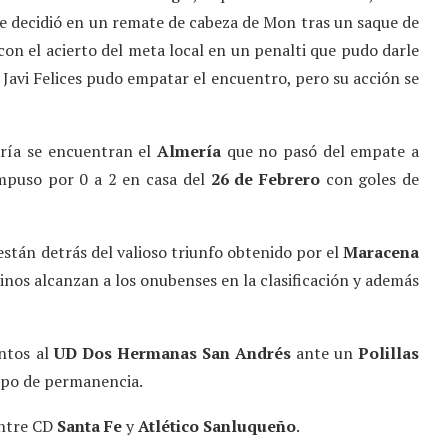
e decidió en un remate de cabeza de Mon tras un saque de
 con el acierto del meta local en un penalti que pudo darle
, Javi Felices pudo empatar el encuentro, pero su acción se
oría se encuentran el
Almería
que no pasó del empate a
mpuso por 0 a 2 en casa del
26 de Febrero
con goles de
 están detrás del valioso triunfo obtenido por el
Maracena
inos alcanzan a los onubenses en la clasificación y además
untos al
UD Dos Hermanas San Andrés
ante un
Polillas
rupo de permanencia.
entre CD
Santa Fe
y
Atlético Sanluqueño
.