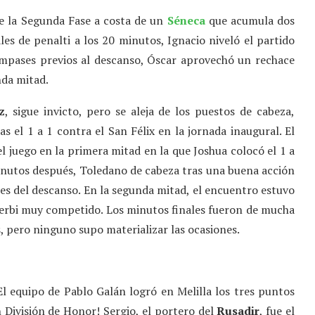
de la Segunda Fase a costa de un
Séneca
que acumula dos
les de penalti a los 20 minutos, Ignacio niveló el partido
ompases previos al descanso, Óscar aprovechó un rechace
nda mitad.
z
, sigue invicto, pero se aleja de los puestos de cabeza,
 el 1 a 1 contra el San Félix en la jornada inaugural. El
l juego en la primera mitad en la que Joshua colocó el 1 a
inutos después, Toledano de cabeza tras una buena acción
tes del descanso. En la segunda mitad, el encuentro estuvo
erbi muy competido. Los minutos finales fueron de mucha
, pero ninguno supo materializar las ocasiones.
 El equipo de Pablo Galán logró en Melilla los tres puntos
 División de Honor! Sergio, el portero del
Rusadir
, fue el