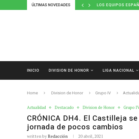
ÚLTIMAS NOVEDADES
DEFINIDOS LOS CAL
INICIO
DIVISION DE HONOR
LIGA NACIONAL
Home
Division de Honor
Grupo IV
Actualid
Actualidad
Destacado
Division de Honor
Grupo I
CRÓNICA DH4. El Castilleja se
jornada de pocos cambios
written by
Redacción
20 abril, 2021