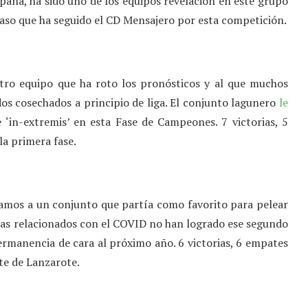
aña, ha sido uno de los equipos revelación en este grupo
 paso que ha seguido el CD Mensajero por esta competición.
ro equipo que ha roto los pronósticos y al que muchos
os cosechados a principio de liga. El conjunto lagunero
le
‘in-extremis’ en esta Fase de Campeones. 7 victorias, 5
la primera fase.
amos a un conjunto que partía como favorito para pelear
mas relacionados con el COVID no han logrado ese segundo
ermanencia de cara al próximo año. 6 victorias, 6 empates
nte de Lanzarote.