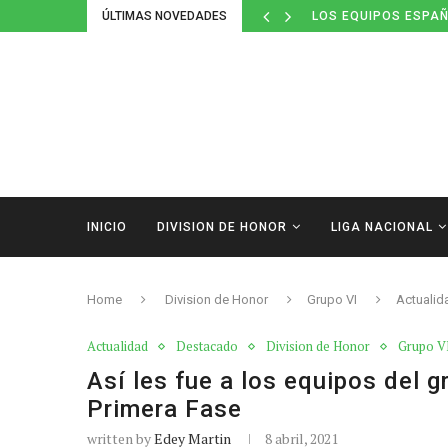
LOS EQUIPOS ESPAÑ
ÚLTIMAS NOVEDADES
DEFINIDOS LOS CAL
INICIO
DIVISION DE HONOR
LIGA NACIONAL
Home
Division de Honor
Grupo VI
Actualid
Actualidad
Destacado
Division de Honor
Grupo V
Así les fue a los equipos del g
Primera Fase
written by
Edey Martin
8 abril, 2021