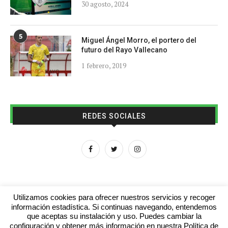
30 agosto, 2024
5
Miguel Ángel Morro, el portero del
futuro del Rayo Vallecano
1 febrero, 2019
REDES SOCIALES
Utilizamos cookies para ofrecer nuestros servicios y recoger
información estadística. Si continuas navegando, entendemos
que aceptas su instalación y uso. Puedes cambiar la
Aviso legal
Contacto
Colabora con nosotros
configuración y obtener más información en nuestra Política de