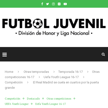
Home
Otras temporadas
Temporada 16-17
Otras
competiciones 16-17
Uefa Youth League 16-17
Competición
El Real Madrid se cuela en cuartos por la puerta
grande
Competición
Destacado
Otras competiciones
UEFA Youth League
Uefa Youth League 16-17