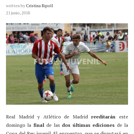
written by
Cristina Ripoll
21 junio, 2018
Real Madrid y Atlético de Madrid
reeditarán
este
domingo la
final
de las
dos últimas ediciones
de la
Copa del Rey juvenil. El encuentro, que se disputará en