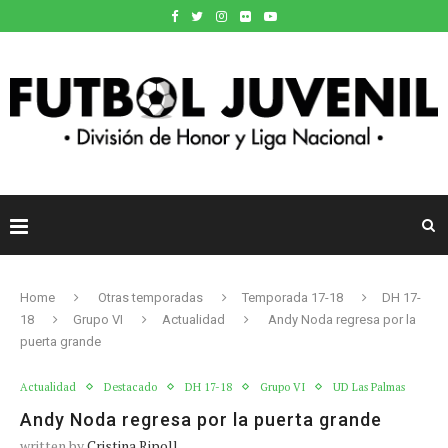
Home
Otras temporadas
Temporada 17-18
DH 17-
18
Grupo VI
Actualidad
Andy Noda regresa por la
puerta grande
Actualidad
Destacado
DH 17-18
Grupo VI
UD Las Palmas
Andy Noda regresa por la puerta grande
written by
Cristina Ripoll