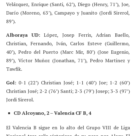
Velázquez, Enrique (Santi, 62’), Diego (Henry, 71’), Joe,
Darío (Moreno, 63’), Campayo y Juanito (Jordi Sirerol,
89’).
Alboraya UD:
López, Josep Ferris, Adrian Baello,
Christian, Fernando, Iván, Carlos Esteve (Guillermo,
40’), Pedro del Puerto (Marc Mir, 80’) (Jose Eugenio,
89’), Víctor Muñoz (Jonathan, 71’), Pedro Martinez y
Tawfik.
Gol:
0-1 (22’) Christian José; 1-1 (40’) Joe; 1-2 (60’)
Christian José; 2-2 (76’) Santi; 2-3 (79’) Josep; 3-3 (97’)
Jordi Sirerol.
CD Alcoyano, 2 – Valencia CF B, 4
El Valencia B sigue en lo alto del Grupo VIII de Liga
Nacional tras salir victorioso de su paso por Alcoy. El