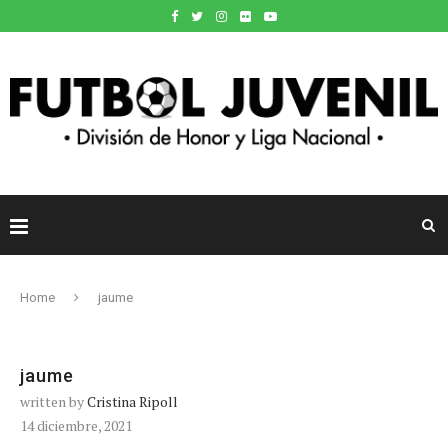
Home
jaume
jaume
written by
Cristina Ripoll
14 diciembre, 2021