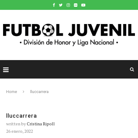
Home
lluccarrera
lluccarrera
written by
Cristina Ripoll
26 enero, 2022