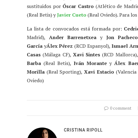
sustituidos por
Óscar Castro
(Atlético de Madr
(Real Betis) y
Javier Cueto
(Real Oviedo). Para los
La lista de convocados está formada por:
Cedri
Madrid),
Ander Barrenetxea
y
Jon Pacheco
García
y
Álex Pérez
(RCD Espanyol),
Ismael Arm
Casas
(Málaga CF),
Xavi Sintes
(RCD Mallorca)
Barba
(Real Betis),
Iván Morante
y
Álex Bae
Morilla
(Real Sporting),
Xavi Estacio
(Valencia
Oviedo)
0 comment
CRISTINA RIPOLL