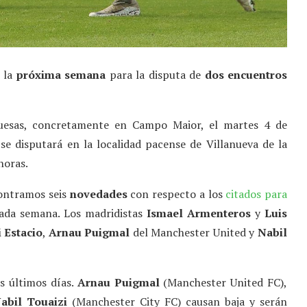
e la
próxima semana
para la disputa de
dos encuentros
guesas, concretamente en Campo Maior, el martes 4 de
se disputará en la localidad pacense de Villanueva de la
horas.
contramos seis
novedades
con respecto a los
citados para
ada semana. Los madridistas
Ismael Armenteros
y
Luis
 Estacio
,
Arnau Puigmal
del Manchester United y
Nabil
os últimos días.
Arnau Puigmal
(Manchester United FC),
abil Touaizi
(Manchester City FC) causan baja y serán