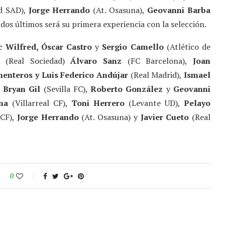
id SAD),
Jorge Herrando
(At. Osasuna),
Geovanni Barba
 dos últimos será su primera experiencia con la selección.
c Wilfred, Óscar Castro
y
Sergio Camello
(Atlético de
(Real Sociedad)
Álvaro Sanz
(FC Barcelona),
Joan
enteros y Luis Federico Andújar
(Real Madrid),
Ismael
,
Bryan Gil
(Sevilla FC),
Roberto González
y
Geovanni
na
(Villarreal CF),
Toni Herrero
(Levante UD),
Pelayo
 CF),
Jorge Herrando
(At. Osasuna) y
Javier Cueto
(Real
0