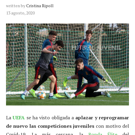
written by
Cristina Ripoll
13 agosto, 2020
La
UEFA
se ha visto obligada a
aplazar y reprogramar
de nuevo las competiciones juveniles
con motivo del
Covid-19. La más cercana, la
Ronda Élite
del