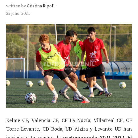
written by
Cristina Ripoll
22 julio, 2021
Kelme CF, Valencia CF, CF La Nucía, Villarreal CF, CF
Torre Levante, CD Roda, UD Alzira y Levante UD han
iniciado esta semana la
pretemporada 2021-2022
. El