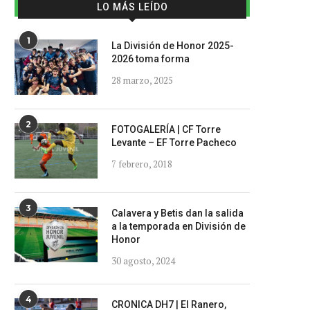
LO MÁS LEÍDO
1
La División de Honor 2025-
2026 toma forma
28 marzo, 2025
2
FOTOGALERÍA | CF Torre
Levante – EF Torre Pacheco
7 febrero, 2018
3
Calavera y Betis dan la salida
a la temporada en División de
Honor
30 agosto, 2024
4
CRONICA DH7 | El Ranero,