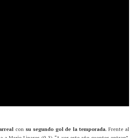
arreal
con
su
segundo gol de la temporada
. Frente al
ia a Mario Linares (0-3). “A ver este año cuantos entran”.