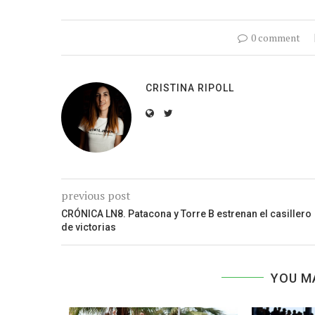
0 comment
CRISTINA RIPOLL
previous post
CRÓNICA LN8. Patacona y Torre B estrenan el casillero
de victorias
YOU M