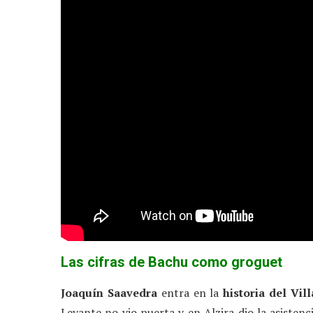
Las cifras de Bachu como groguet
Joaquín Saavedra
entra en la
historia del Vill
Levante no vio puerta y en Alzira dio la asistenc