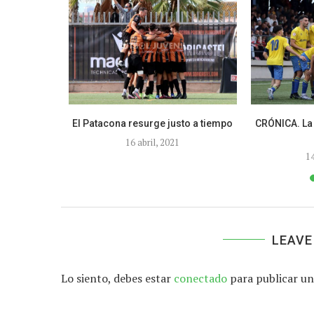
enzan a
El Patacona resurge justo a tiempo
CRÓNICA. La 
diferencias
16 abril, 2021
9
1
LEAVE
Lo siento, debes estar
conectado
para publicar un