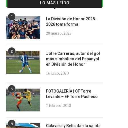
LO MÁS LEÍDO
1
La División de Honor 2025-
2026 toma forma
28 marzo, 2025
2
Jofre Carreras, autor del gol
más simbólico del Espanyol
en División de Honor
16 junio, 2020
3
FOTOGALERÍA | CF Torre
Levante – EF Torre Pacheco
7 febrero, 2018
4
Calavera y Betis dan la salida