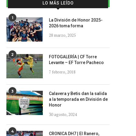
LO MÁS LEÍDO
1
La División de Honor 2025-
2026 toma forma
28 marzo, 2025
2
FOTOGALERÍA | CF Torre
Levante – EF Torre Pacheco
7 febrero, 2018
3
Calavera y Betis dan la salida
a la temporada en División de
Honor
30 agosto, 2024
4
CRONICA DH7 | El Ranero,