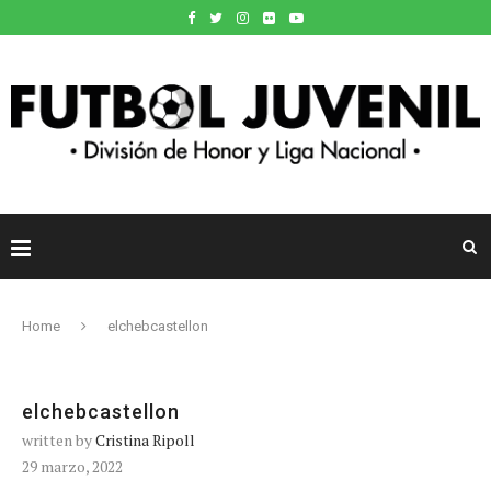
Home
elchebcastellon
elchebcastellon
written by
Cristina Ripoll
29 marzo, 2022