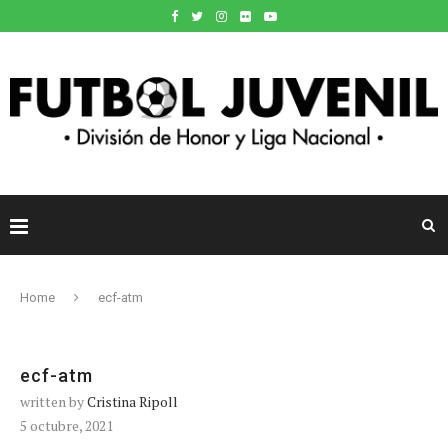
Home
ecf-atm
ecf-atm
written by
Cristina Ripoll
5 octubre, 2021