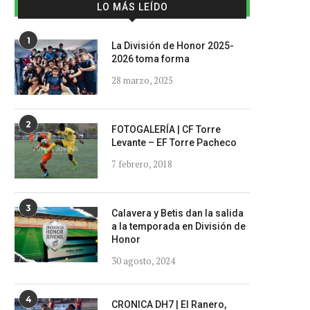
LO MÁS LEÍDO
1
La División de Honor 2025-
2026 toma forma
28 marzo, 2025
2
FOTOGALERÍA | CF Torre
Levante – EF Torre Pacheco
7 febrero, 2018
3
Calavera y Betis dan la salida
a la temporada en División de
Honor
30 agosto, 2024
4
CRONICA DH7 | El Ranero,