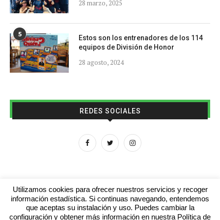
28 marzo, 2025
5
Estos son los entrenadores de los 114
equipos de División de Honor
28 agosto, 2024
REDES SOCIALES
Utilizamos cookies para ofrecer nuestros servicios y recoger
información estadística. Si continuas navegando, entendemos
que aceptas su instalación y uso. Puedes cambiar la
Aviso legal
Contacto
Colabora con nosotros
configuración y obtener más información en nuestra Política de