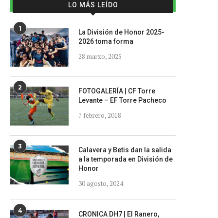
LO MÁS LEÍDO
1
La División de Honor 2025-
2026 toma forma
28 marzo, 2025
2
FOTOGALERÍA | CF Torre
Levante – EF Torre Pacheco
7 febrero, 2018
3
Calavera y Betis dan la salida
a la temporada en División de
Honor
30 agosto, 2024
4
CRONICA DH7 | El Ranero,