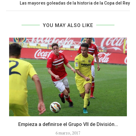
Las mayores goleadas de la historia de la Copa del Rey
YOU MAY ALSO LIKE
Empieza a definirse el Grupo VII de División...
C
6 marzo, 2017