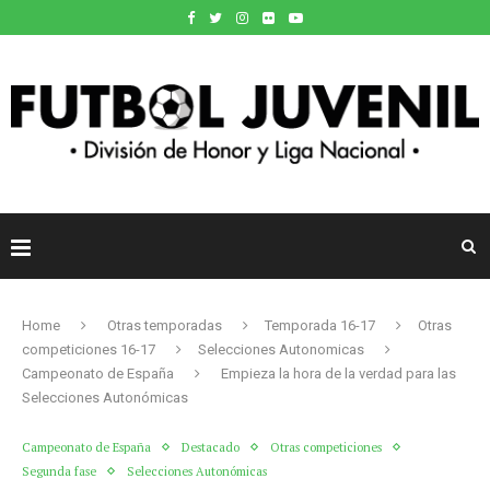
Home
Otras temporadas
Temporada 16-17
Otras
competiciones 16-17
Selecciones Autonomicas
Campeonato de España
Empieza la hora de la verdad para las
Selecciones Autonómicas
Campeonato de España
Destacado
Otras competiciones
Segunda fase
Selecciones Autonómicas