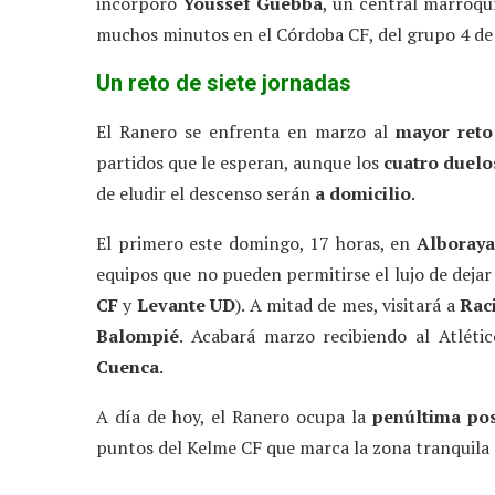
incorporó
Youssef Guebba
, un central marroqu
muchos minutos en el Córdoba CF, del grupo 4 de 
Un reto de siete jornadas
El Ranero se enfrenta en marzo al
mayor reto
partidos que le esperan, aunque los
cuatro duelo
de eludir el descenso serán
a domicilio
.
El primero este domingo, 17 horas, en
Alboraya
equipos que no pueden permitirse el lujo de dejar
CF
y
Levante UD
). A mitad de mes, visitará a
Rac
Balompié
. Acabará marzo recibiendo al Atlétic
Cuenca
.
A día de hoy, el Ranero ocupa la
penúltima pos
puntos del Kelme CF que marca la zona tranquila d