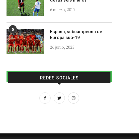
de las seis finales
6 marzo, 2017
5
España, subcampeona de
Europa sub-19
26 junio, 2025
REDES SOCIALES