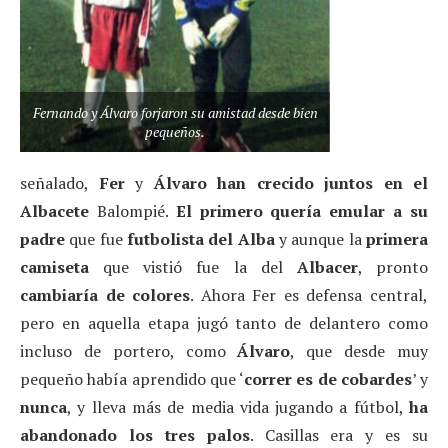
Fernando y Álvaro forjaron su amistad desde bien
pequeños.
señalado,
Fer
y
Álvaro
han crecido juntos en el
Albacete
Balompié.
El primero quería emular a su
padre
que fue
futbolista del Alba
y aunque la
primera
camiseta
que vistió fue la del
Albacer
, pronto
cambiaría de colores
. Ahora Fer es defensa central,
pero en aquella etapa jugó tanto de delantero como
incluso de portero, como
Álvaro
, que desde muy
pequeño había aprendido que ‘
correr es de cobardes
’ y
nunca
, y lleva más de media vida jugando a fútbol,
ha
abandonado los tres palos
. Casillas era y es su