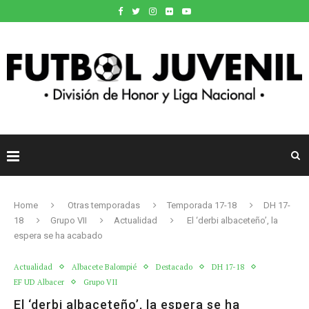
Home
Otras temporadas
Temporada 17-18
DH 17-
18
Grupo VII
Actualidad
El ‘derbi albaceteño’, la
espera se ha acabado
Actualidad
Albacete Balompié
Destacado
DH 17-18
EF UD Albacer
Grupo VII
El ‘derbi albaceteño’, la espera se ha