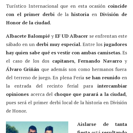
Turístico Internacional que en esta ocasión
coincide
con el primer derbi
de la
historia
en
División de
Honor de la ciudad
.
Albacete Balompié
y
EF UD Albacer
se enfrentan este
sábado en un
derbi muy especial
. Entre los
jugadores
hay quien sabe qué es vestir con ambas camisetas
. Es
el caso de los dos
capitanes
,
Fernando Navarro
y
Álvaro Griñán
que además son como hermanos fuera
del terreno de juego. En plena Feria
se han reunido
en
la entrada del recinto ferial para
intercambiar
opiniones
acerca del
choque que parará a la ciudad
,
pues será el primer derbi local de la historia en División
de Honor.
Aislarse de tanta
fiesta
está
resultando