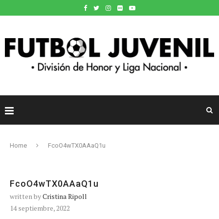
Home
FcoO4wTX0AAaQ1u
FcoO4wTX0AAaQ1u
written by
Cristina Ripoll
14 septiembre, 2022