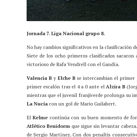
Jornada 7. Liga Nacional grupo 8.
No hay cambios significativos en la clasificación d
Siete de los ocho primeros clasificados sacaron 
victorioso de Rafa Vendrell con el Gandía.
Valencia B
y
Elche B
se intercambian el primer p
primer escalón tras el 4 a 0 ante el
Alzira B
(Jorg
mientras que el juvenil franjiverde prolonga su i
La Nucía
con un gol de Mario Guilabert.
El
Kelme
continúa con su buen momento de forma
Atlético Benidorm
que sigue sin levantar cabeza
de Sergio Martínez. Con dos penaltis consecutivo