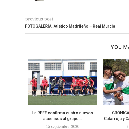
previous post
FOTOGALERÍA. Atlético Madrileño – Real Murcia
YOU M
terna CF
La RFEF confirma cuatro nuevos
CRÓNICA 
ascensos al grupo...
Catarroja y C
15 septiembre, 2020
2