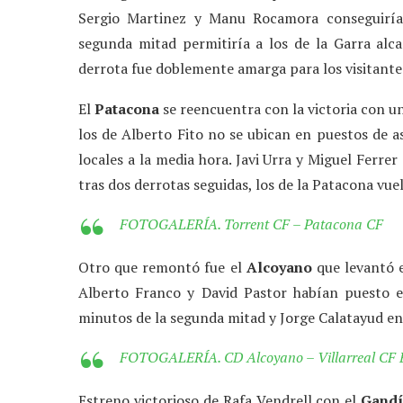
Sergio Martinez y Manu Rocamora conseguirían
segunda mitad permitiría a los de la Garra alc
derrota fue doblemente amarga para los visitantes
El
Patacona
se reencuentra con la victoria con u
los de Alberto Fito no se ubican en puestos de 
locales a la media hora. Javi Urra y Miguel Ferre
tras dos derrotas seguidas, los de la Patacona vue
FOTOGALERÍA. Torrent CF – Patacona CF
Otro que remontó fue el
Alcoyano
que levantó e
Alberto Franco y David Pastor habían puesto e
minutos de la segunda mitad y Jorge Calatayud en 
FOTOGALERÍA. CD Alcoyano – Villarreal CF 
Estreno victorioso de Rafa Vendrell con el
Gandí