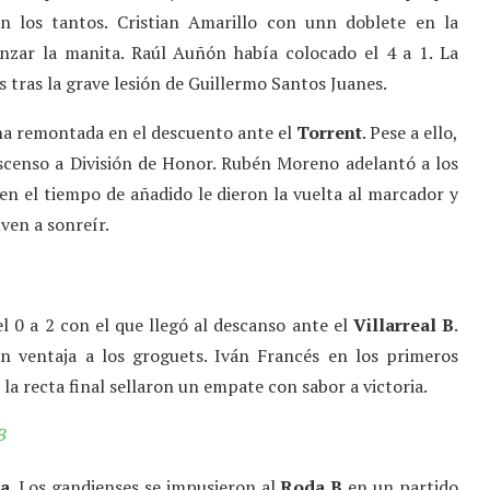
 los tantos. Cristian Amarillo con unn doblete en la
anzar la manita. Raúl Auñón había colocado el 4 a 1. La
 tras la grave lesión de Guillermo Santos Juanes.
na remontada en el descuento ante el
Torrent
. Pese a ello,
ascenso a División de Honor. Rubén Moreno adelantó a los
r en el tiempo de añadido le dieron la vuelta al marcador y
lven a sonreír.
l 0 a 2 con el que llegó al descanso ante el
Villarreal B
.
n ventaja a los groguets. Iván Francés en los primeros
la recta final sellaron un empate con sabor a victoria.
B
a
. Los gandienses se impusieron al
Roda B
en un partido