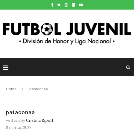
Home
pataconaa
pataconaa
written by
Cristina Ripoll
8 marzo, 2022