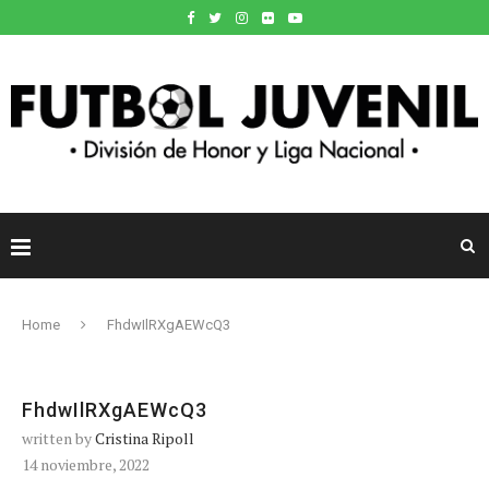
Home
FhdwIlRXgAEWcQ3
FhdwIlRXgAEWcQ3
written by
Cristina Ripoll
14 noviembre, 2022