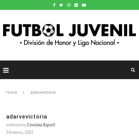
Home
adarvevictoria
adarvevictoria
written by
Cristina Ripoll
24 enero, 2022