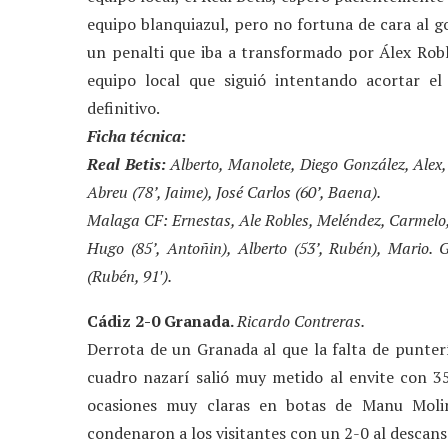
equipo blanquiazul, pero no fortuna de cara al g
un penalti que iba a transformado por Álex Robl
equipo local que siguió intentando acortar e
definitivo.
Ficha técnica:
Real Betis:
Alberto, Manolete, Diego González, Alex, 
Abreu (78’, Jaime), José Carlos (60’, Baena).
Malaga CF: Ernestas, Ale Robles, Meléndez, Carmelo, A
Hugo (85’, Antoñin), Alberto (53’, Rubén), Mario. G
(Rubén, 91′).
Cádiz 2-0 Granada.
Ricardo Contreras.
Derrota de un Granada al que la falta de punterí
cuadro nazarí salió muy metido al envite con 35
ocasiones muy claras en botas de Manu Molin
condenaron a los visitantes con un 2-0 al descan