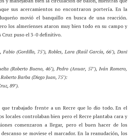
os y manejaban bien la circulación de balón, mientras que
nque sus acercamientos no encontraron portería. En la
luqueño movió el banquillo en busca de una reacción.
ero los almerienses ataron muy bien todo en su campo y
 Cruz puso el 3-0 definitivo.
 Fabio (Gordillo, 75’), Robles, Lara (Raúl García, 66’), Dani
elta (Roberto Bueno, 46’), Pedro (Anuar, 57’), Iván Romero,
y Roberto Barba (Diego Juan, 75’):
ruz, 89’).
que trabajado frente a un Recre que lo dio todo. En el
Los locales controlaban bien pero el Recre plantaba cara y
siones comenzaron a llegar, pero el buen hacer de los
 descanso se moviese el marcador. En la reanudación, los