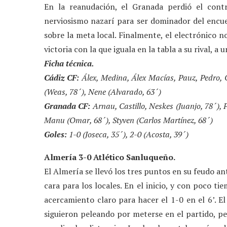
En la reanudación, el Granada perdió el cont
nerviosismo nazarí para ser dominador del encue
sobre la meta local. Finalmente, el electrónico 
victoria con la que iguala en la tabla a su rival, a
Ficha técnica.
Cádiz CF:
Álex, Medina, Álex Macías, Pauz, Pedro, C
(Weas, 78´), Nene (Alvarado, 63´)
Granada CF:
Arnau, Castillo, Neskes (Juanjo, 78´), 
Manu (Omar, 68´), Styven (Carlos Martínez, 68´)
Goles:
1-0 (Joseca, 35´), 2-0 (Acosta, 39´)
Almería 3-0 Atlético Sanluqueño.
El Almería se llevó los tres puntos en su feudo a
cara para los locales. En el inicio, y con poco t
acercamiento claro para hacer el 1-0 en el 6’. El
siguieron peleando por meterse en el partido, pe