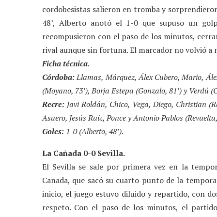
cordobesistas salieron en tromba y sorprendieron
48’, Alberto anotó el 1-0 que supuso un golpe 
recompusieron con el paso de los minutos, cerrar
rival aunque sin fortuna. El marcador no volvió a 
Ficha técnica.
Córdoba:
Llamas, Márquez, Álex Cubero, Mario, Álex
(Moyano, 73’), Borja Estepa (Gonzalo, 81’) y Verdú (C
Recre:
Javi Roldán, Chico, Vega, Diego, Christian (Ra
Asuero, Jesús Ruíz, Ponce y Antonio Pablos (Revuelta,
Goles:
1-0 (Alberto, 48’).
La Cañada 0-0 Sevilla.
El Sevilla se sale por primera vez en la tempo
Cañada, que sacó su cuarto punto de la temporada.
inicio, el juego estuvo diluido y repartido, con 
respeto. Con el paso de los minutos, el partid