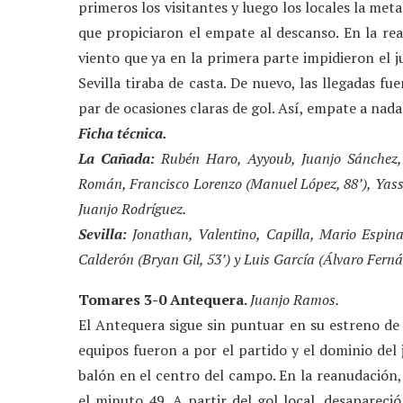
primeros los visitantes y luego los locales la met
que propiciaron el empate al descanso. En la re
viento que ya en la primera parte impidieron el j
Sevilla tiraba de casta. De nuevo, las llegadas f
par de ocasiones claras de gol. Así, empate a nada
Ficha técnica.
La Cañada:
Rubén Haro, Ayyoub, Juanjo Sánchez, 
Román, Francisco Lorenzo (Manuel López, 88’), Yasse
Juanjo Rodríguez.
Sevilla:
Jonathan, Valentino, Capilla, Mario Espina
Calderón (Bryan Gil, 53’) y Luis García (Álvaro Ferná
Tomares 3-0 Antequera.
Juanjo Ramos.
El Antequera sigue sin puntuar en su estreno de
equipos fueron a por el partido y el dominio del 
balón en el centro del campo. En la reanudació
el minuto 49. A partir del gol local, desaparec