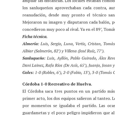
ampliar las distancias. Los locales estaban cómod
los sanluqueños aprovechaban cada contra, au
reanudación, desde muy pronto el técnico san
Mejoraron su imagen y disputaron cada balón, p
concedieron muy poco al rival. Ya en el 89’, Tomás
Ficha técnica.
Almería:
Luis, Sergio, Luna, Vertiz, Cristan, Tomás,
Albiar (Salmerón, 82’) y Villena (José Ruíz, 77’).
Sanluqueño:
Luis, Ayllón, Pablo Guirado, Álex Revu
Dani Lainez, Rafa Ríos (De Asís, 65’), Juanjo, Josan 
Goles:
1-0 (Robles, 6’), 2-0 (Fabio, 13’), 3-0 (Tomás C
Córdoba 1-0 Recreativo de Huelva.
El Córdoba saca tres puntos en un partido más 
primer acto, los dos equipos salieron al tanteo. 
por momentos se igualaba el partido. Las oca
guardametas y el poco peligro impidieron que al