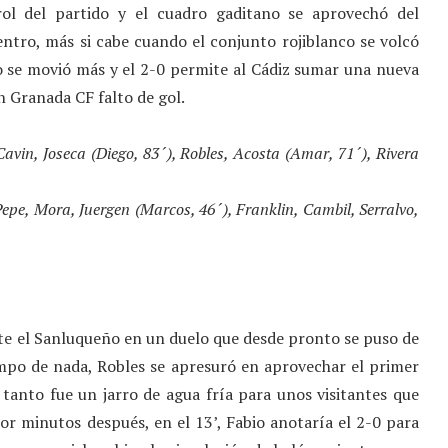
rol del partido y el cuadro gaditano se aprovechó del
ntro, más si cabe cuando el conjunto rojiblanco se volcó
no se movió más y el 2-0 permite al Cádiz sumar una nueva
 un Granada CF falto de gol.
avin, Joseca (Diego, 83´), Robles, Acosta (Amar, 71´), Rivera
Pepe, Mora, Juergen (Marcos, 46´), Franklin, Cambil, Serralvo,
nte el Sanluqueño en un duelo que desde pronto se puso de
iempo de nada, Robles se apresuró en aprovechar el primer
 tanto fue un jarro de agua fría para unos visitantes que
or minutos después, en el 13’, Fabio anotaría el 2-0 para