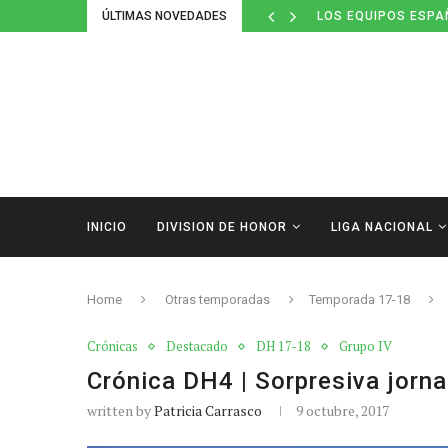
ÚLTIMAS NOVEDADES
LOS EQUIPOS ESPA
INICIO
DIVISION DE HONOR
LIGA NACIONAL
Home
Otras temporadas
Temporada 17-18
Crónicas
Destacado
DH 17-18
Grupo IV
Crónica DH4 | Sorpresiva jorn
written by
Patricia Carrasco
9 octubre, 2017