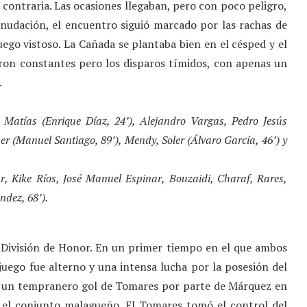
a contraria. Las ocasiones llegaban, pero con poco peligro,
anudación, el encuentro siguió marcado por las rachas de
uego vistoso. La Cañada se plantaba bien en el césped y el
ueron constantes pero los disparos tímidos, con apenas un
.
Matías (Enrique Díaz, 24’), Alejandro Vargas, Pedro Jesús
r (Manuel Santiago, 89’), Mendy, Soler (Álvaro García, 46’) y
r, Kike Ríos, José Manuel Espinar, Bouzaidi, Charaf, Rares,
ndez, 68’).
 División de Honor. En un primer tiempo en el que ambos
juego fue alterno y una intensa lucha por la posesión del
n, un tempranero gol de Tomares por parte de Márquez en
ió el conjunto malagueño. El Tomares tomó el control del