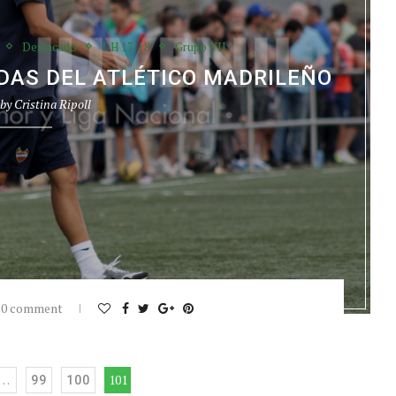
Destacado
DH 17-18
Grupo VII
NDAS DEL ATLÉTICO MADRILEÑO
 by
Cristina Ripoll
0 comment
…
101
99
100