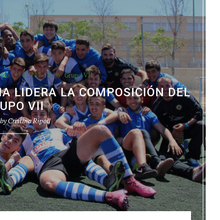
ado
DH 17-18
Grupo VII
A LIDERA LA COMPOSICIÓN DEL
UPO VII
 by
Cristina Ripoll