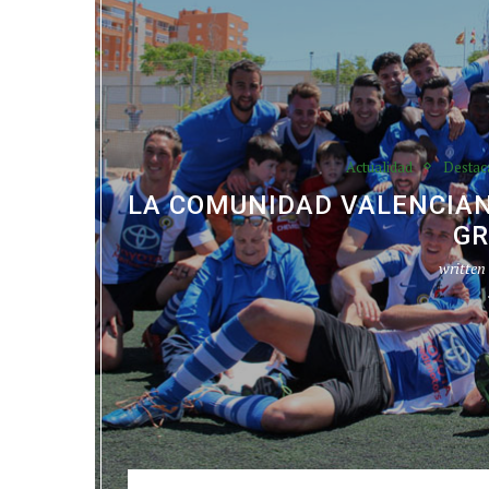
Actualidad
Destac
LA COMUNIDAD VALENCIAN
GR
written