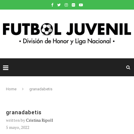
Home
granadabetis
granadabetis
written by
Cristina Ripoll
5 mayo, 2022