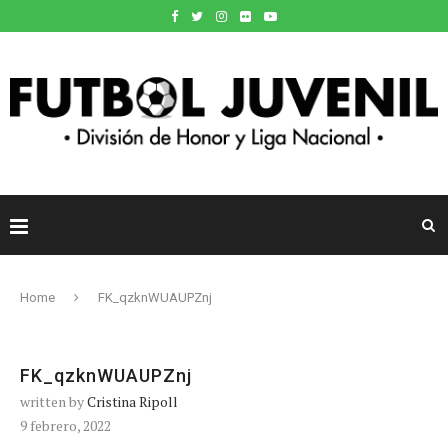
Home
FK_qzknWUAUPZnj
FK_qzknWUAUPZnj
written by
Cristina Ripoll
9 febrero, 2022