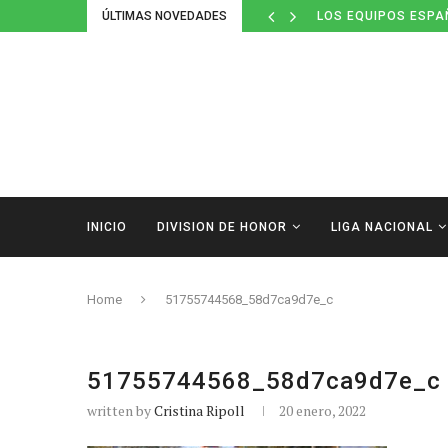
ÚLTIMAS NOVEDADES
LOS EQUIPOS ESPA
INICIO
DIVISION DE HONOR
LIGA NACIONAL
Home
51755744568_58d7ca9d7e_c
51755744568_58d7ca9d7e_c
written by
Cristina Ripoll
20 enero, 2022