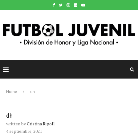
Home
dh
dh
written by
Cristina Ripoll
4 septiembre, 2021