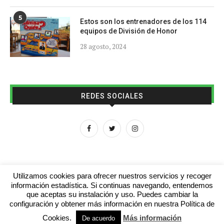
5
Estos son los entrenadores de los 114
equipos de División de Honor
28 agosto, 2024
REDES SOCIALES
Utilizamos cookies para ofrecer nuestros servicios y recoger
información estadística. Si continuas navegando, entendemos
que aceptas su instalación y uso. Puedes cambiar la
Aviso legal
Contacto
Colabora con nosotros
configuración y obtener más información en nuestra Política de
Cookies.
Más información
© 2016 - futboljuvenil.es
De acuerdo