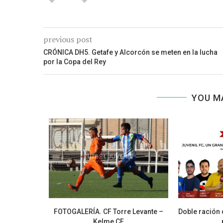
previous post
CRÓNICA DH5. Getafe y Alcorcón se meten en la lucha
por la Copa del Rey
YOU M
bol juvenil
FOTOGALERÍA. CF Torre Levante –
Doble ración 
Kelme CF