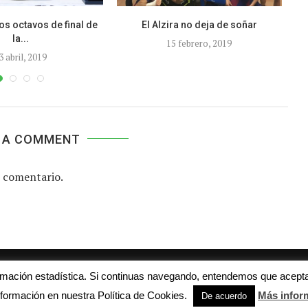
os octavos de final de
El Alzira no deja de soñar
E
la...
15 febrero, 2019
3 abril, 2019
 A COMMENT
 comentario.
Aviso legal
Contacto
Colabora con nosotros
ormación estadística. Si continuas navegando, entendemos que acepta
© 2016 - futboljuvenil.es
formación en nuestra Política de Cookies.
Más infor
De acuerdo