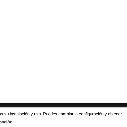
sta es la agenda de fútbol juvenil
Brahim Díaz y Alejandro Pozo, 
de...
los aspirantes...
2 enero, 2019
16 julio, 2018
s su instalación y uso. Puedes cambiar la configuración y obtener
mación