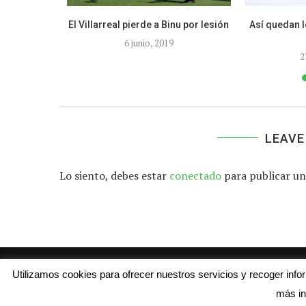
ento del CD
El Villarreal pierde a Binu por lesión
Así quedan l
pa...
6 junio, 2019
2
LEAVE
Lo siento, debes estar
conectado
para publicar un
Utilizamos cookies para ofrecer nuestros servicios y recoger inf
más in