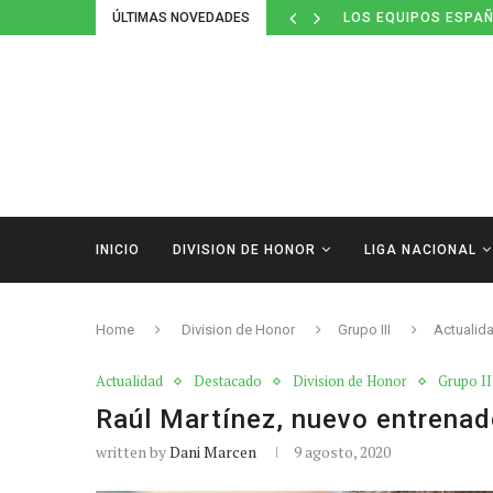
ÚLTIMAS NOVEDADES
LOS EQUIPOS ESPAÑ
INICIO
DIVISION DE HONOR
LIGA NACIONAL
Home
Division de Honor
Grupo III
Actualid
Actualidad
Destacado
Division de Honor
Grupo II
Raúl Martínez, nuevo entrenad
written by
Dani Marcen
9 agosto, 2020