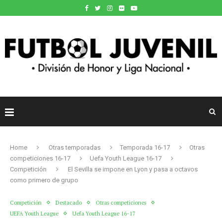
Home
Otras temporadas
Temporada 16-17
Otras
competiciones 16-17
Uefa Youth League 16-17
Competición
El Sevilla se impone en Lyon y pasa a octavos
como primero de grupo
Competición
Destacado
Otras competiciones
UEFA Youth League
Uefa Youth League 16-17