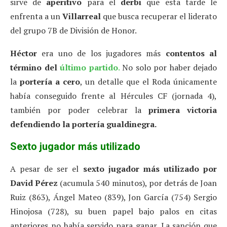
sirve de
aperitivo
para el
derbi
que esta tarde le
enfrenta a un
Villarreal
que busca recuperar el liderato
del grupo 7B de División de Honor.
Héctor
era uno de los jugadores más
contentos
al
término del
último partido
.
No solo por haber dejado
la
portería a cero
, un detalle que el Roda únicamente
había conseguido frente al Hércules CF (jornada 4),
también por poder celebrar la
primera victoria
defendiendo la portería gualdinegra.
Sexto jugador más utilizado
A pesar de ser el
sexto jugador más utilizado por
David Pérez
(acumula 540 minutos), por detrás de Joan
Ruiz (863), Ángel Mateo (839), Jon García (754) Sergio
Hinojosa (728), su buen papel bajo palos en citas
anteriores no había servido para ganar. La sanción que