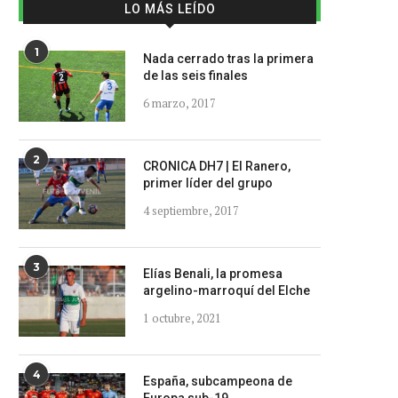
LO MÁS LEÍDO
1
Nada cerrado tras la primera
de las seis finales
6 marzo, 2017
2
CRONICA DH7 | El Ranero,
primer líder del grupo
4 septiembre, 2017
3
Elías Benali, la promesa
argelino-marroquí del Elche
1 octubre, 2021
4
España, subcampeona de