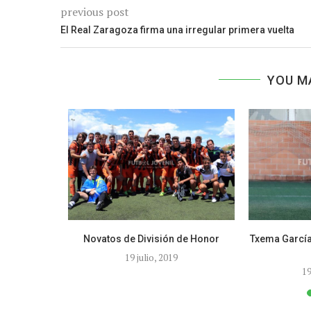
previous post
El Real Zaragoza firma una irregular primera vuelta
YOU M
u sueño con
Novatos de División de Honor
Txema García,
19 julio, 2019
2
19