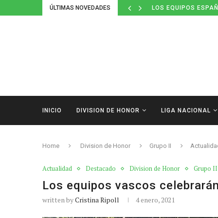
LOS EQUIPOS ESPAÑ
ÚLTIMAS NOVEDADES
DEFINIDOS LOS CAL
INICIO
DIVISION DE HONOR
LIGA NACIONAL
Home
Division de Honor
Grupo II
Actualida
Actualidad
Destacado
Division de Honor
Grupo II
Los equipos vascos celebrarán
written by
Cristina Ripoll
4 enero, 2021