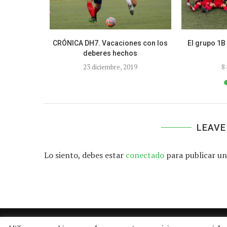
l frente del
CRÓNICA DH7. Vacaciones con los
El grupo 1B
deberes hechos
19
23 diciembre, 2019
8
LEAVE
Lo siento, debes estar
conectado
para publicar un