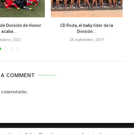
 de División de Honor
CD Roda, el baby líder de la
E
acaba...
División...
 marzo, 2021
28 septiembre, 2019
 A COMMENT
 comentario.
Aviso legal
Contacto
Colabora con nosotros