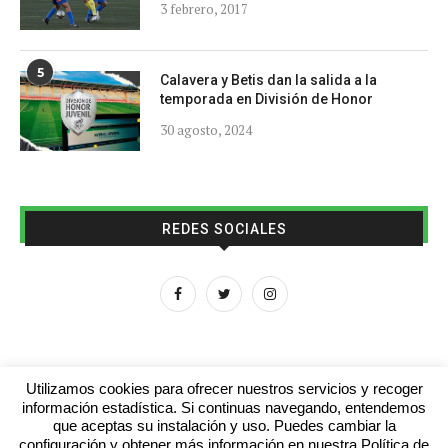
3 febrero, 2017
5
Calavera y Betis dan la salida a la
temporada en División de Honor
30 agosto, 2024
REDES SOCIALES
Utilizamos cookies para ofrecer nuestros servicios y recoger
información estadística. Si continuas navegando, entendemos
que aceptas su instalación y uso. Puedes cambiar la
Aviso legal
Contacto
Colabora con nosotros
configuración y obtener más información en nuestra Política de