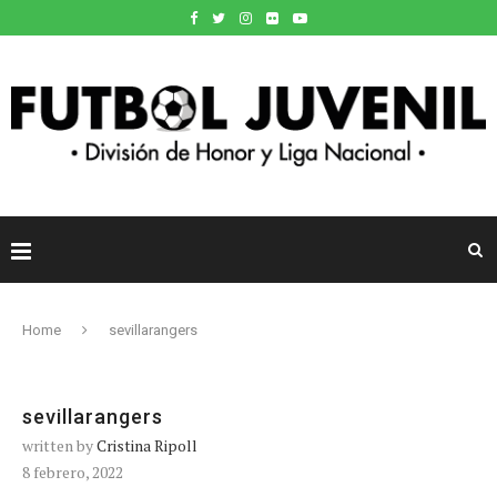
Home
sevillarangers
sevillarangers
written by
Cristina Ripoll
8 febrero, 2022