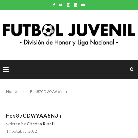
Home
Fes87ODWYAA6NJh
Fes87ODWYAA6NJh
written by
Cristina Ripoll
14 octubre, 2022