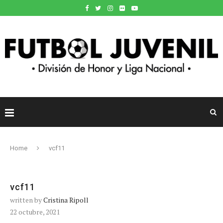
Home
vcf11
vcf11
written by
Cristina Ripoll
22 octubre, 2021