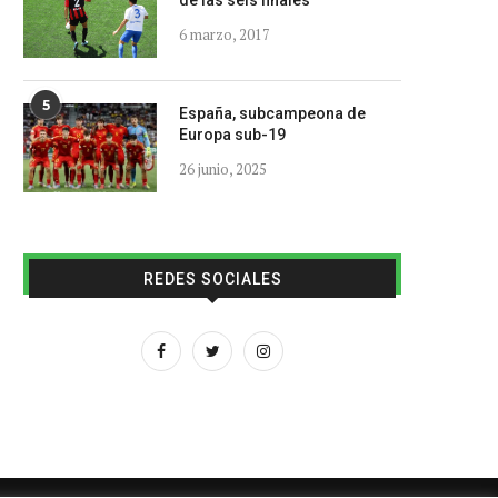
de las seis finales
6 marzo, 2017
5
España, subcampeona de
Europa sub-19
26 junio, 2025
REDES SOCIALES